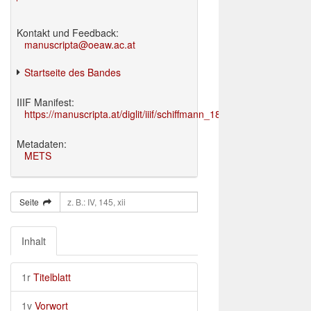
Kontakt und Feedback:
manuscripta@oeaw.ac.at
Startseite des Bandes
IIIF Manifest:
https://manuscripta.at/diglit/iiif/schiffmann_1895/manifest.json
Metadaten:
METS
Seite
Inhalt
1r
Titelblatt
1v
Vorwort