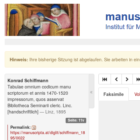
Hinweis:
Ihre bisherige Sitzung ist abgelaufen. Sie arbeiten in ei
Konrad Schiffmann
Tabulae omnium codicum manu
scriptorum et annis 1470-1520
Faksimile
Vo
impressorum, quos asservat
Bibliotheca Seminarii cleric. Linc.
[handschriftlich]
— Linz, 1895
Seite: 11v
Permalink:
https://manuscripta.at/diglit/schiffmann_18
95/0022