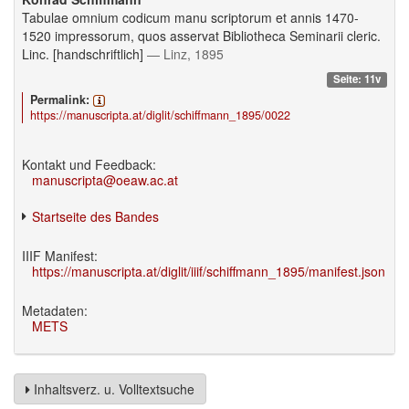
Tabulae omnium codicum manu scriptorum et annis 1470-
1520 impressorum, quos asservat Bibliotheca Seminarii cleric.
Linc. [handschriftlich]
— Linz, 1895
Seite: 11v
Permalink:
https://manuscripta.at/diglit/schiffmann_1895/0022
Kontakt und Feedback:
manuscripta@oeaw.ac.at
Startseite des Bandes
IIIF Manifest:
https://manuscripta.at/diglit/iiif/schiffmann_1895/manifest.json
Metadaten:
METS
Inhaltsverz. u. Volltextsuche