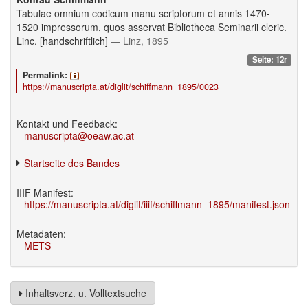
Tabulae omnium codicum manu scriptorum et annis 1470-
1520 impressorum, quos asservat Bibliotheca Seminarii cleric.
Linc. [handschriftlich]
— Linz, 1895
Seite: 12r
Permalink:
https://manuscripta.at/diglit/schiffmann_1895/0023
Kontakt und Feedback:
manuscripta@oeaw.ac.at
Startseite des Bandes
IIIF Manifest:
https://manuscripta.at/diglit/iiif/schiffmann_1895/manifest.json
Metadaten:
METS
Inhaltsverz. u. Volltextsuche