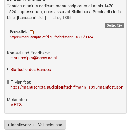
Tabulae omnium codicum manu scriptorum et annis 1470-
1520 impressorum, quos asservat Bibliotheca Seminarii cleric.
Linc. [handschriftlich]
— Linz, 1895
Seite: 12v
Permalink:
https://manuscripta.at/diglit/schiffmann_1895/0024
Kontakt und Feedback:
manuscripta@oeaw.ac.at
Startseite des Bandes
IIIF Manifest:
https://manuscripta.at/diglit/iiif/schiffmann_1895/manifest.json
Metadaten:
METS
Inhaltsverz. u. Volltextsuche