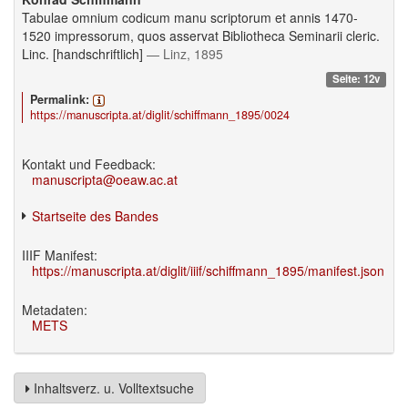
Tabulae omnium codicum manu scriptorum et annis 1470-
1520 impressorum, quos asservat Bibliotheca Seminarii cleric.
Linc. [handschriftlich]
— Linz, 1895
Seite: 12v
Permalink:
https://manuscripta.at/diglit/schiffmann_1895/0024
Kontakt und Feedback:
manuscripta@oeaw.ac.at
Startseite des Bandes
IIIF Manifest:
https://manuscripta.at/diglit/iiif/schiffmann_1895/manifest.json
Metadaten:
METS
Inhaltsverz. u. Volltextsuche