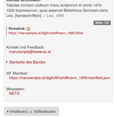
Tabulae omnium codicum manu scriptorum et annis 1470-
1520 impressorum, quos asservat Bibliotheca Seminarii cleric.
Linc. [handschriftlich]
— Linz, 1895
Seite: 12v
Permalink:
https://manuscripta.at/diglit/schiffmann_1895/0024
Kontakt und Feedback:
manuscripta@oeaw.ac.at
Startseite des Bandes
IIIF Manifest:
https://manuscripta.at/diglit/iiif/schiffmann_1895/manifest.json
Metadaten:
METS
Inhaltsverz. u. Volltextsuche