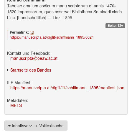
Tabulae omnium codicum manu scriptorum et annis 1470-
1520 impressorum, quos asservat Bibliotheca Seminarii cleric.
Linc. [handschriftlich]
— Linz, 1895
Seite: 12v
Permalink:
https://manuscripta.at/diglit/schiffmann_1895/0024
Kontakt und Feedback:
manuscripta@oeaw.ac.at
Startseite des Bandes
IIIF Manifest:
https://manuscripta.at/diglit/iiif/schiffmann_1895/manifest.json
Metadaten:
METS
Inhaltsverz. u. Volltextsuche