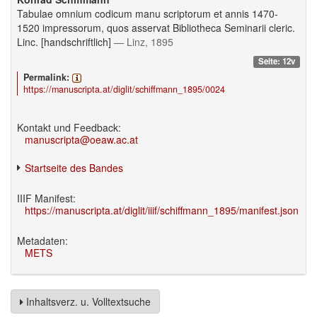
Tabulae omnium codicum manu scriptorum et annis 1470-
1520 impressorum, quos asservat Bibliotheca Seminarii cleric.
Linc. [handschriftlich]
— Linz, 1895
Seite: 12v
Permalink:
https://manuscripta.at/diglit/schiffmann_1895/0024
Kontakt und Feedback:
manuscripta@oeaw.ac.at
Startseite des Bandes
IIIF Manifest:
https://manuscripta.at/diglit/iiif/schiffmann_1895/manifest.json
Metadaten:
METS
Inhaltsverz. u. Volltextsuche