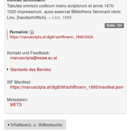
Tabulae omnium codicum manu scriptorum et annis 1470-
1520 impressorum, quos asservat Bibliotheca Seminarii cleric.
Linc. [handschriftlich]
— Linz, 1895
Seite: 12v
Permalink:
https://manuscripta.at/diglit/schiffmann_1895/0024
Kontakt und Feedback:
manuscripta@oeaw.ac.at
Startseite des Bandes
IIIF Manifest:
https://manuscripta.at/diglit/iiif/schiffmann_1895/manifest.json
Metadaten:
METS
Inhaltsverz. u. Volltextsuche