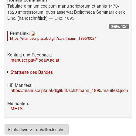
Tabulae omnium codicum manu scriptorum et annis 1470-
1520 impressorum, quos asservat Bibliotheca Seminarii cleric.
Linc. [handschriftlich]
— Linz, 1895
Seite: 12v
Permalink:
https://manuscripta.at/diglit/schiffmann_1895/0024
Kontakt und Feedback:
manuscripta@oeaw.ac.at
Startseite des Bandes
IIIF Manifest:
https://manuscripta.at/diglit/iiif/schiffmann_1895/manifest.json
Metadaten:
METS
Inhaltsverz. u. Volltextsuche