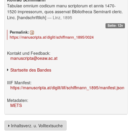
Tabulae omnium codicum manu scriptorum et annis 1470-
1520 impressorum, quos asservat Bibliotheca Seminarii cleric.
Linc. [handschriftlich]
— Linz, 1895
Seite: 12v
Permalink:
https://manuscripta.at/diglit/schiffmann_1895/0024
Kontakt und Feedback:
manuscripta@oeaw.ac.at
Startseite des Bandes
IIIF Manifest:
https://manuscripta.at/diglit/iiif/schiffmann_1895/manifest.json
Metadaten:
METS
Inhaltsverz. u. Volltextsuche