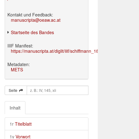
Kontakt und Feedback:
manuscripta@oeaw.ac.at
Startseite des Bandes
IIIF Manifest:
https://manuscripta.at/diglit/iiif/schiffmann_1895/manifest.json
Metadaten:
METS
Seite
Inhalt
1r
Titelblatt
1v
Vorwort