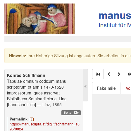
Hinweis:
Ihre bisherige Sitzung ist abgelaufen. Sie arbeiten in ei
Konrad Schiffmann
Tabulae omnium codicum manu
scriptorum et annis 1470-1520
Faksimile
Vo
impressorum, quos asservat
Bibliotheca Seminarii cleric. Linc.
[handschriftlich]
— Linz, 1895
Seite: 12v
Permalink:
https://manuscripta.at/diglit/schiffmann_18
95/0024