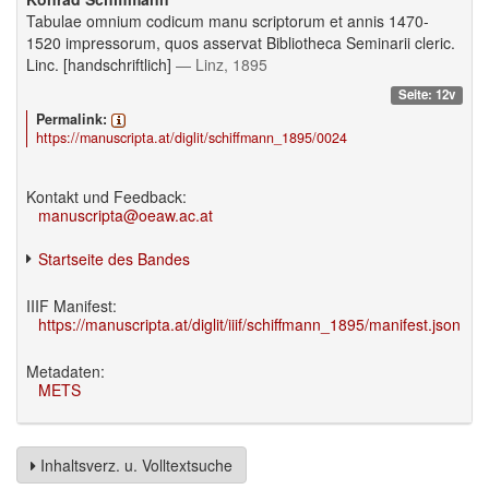
Tabulae omnium codicum manu scriptorum et annis 1470-
1520 impressorum, quos asservat Bibliotheca Seminarii cleric.
Linc. [handschriftlich]
— Linz, 1895
Seite: 12v
Permalink:
https://manuscripta.at/diglit/schiffmann_1895/0024
Kontakt und Feedback:
manuscripta@oeaw.ac.at
Startseite des Bandes
IIIF Manifest:
https://manuscripta.at/diglit/iiif/schiffmann_1895/manifest.json
Metadaten:
METS
Inhaltsverz. u. Volltextsuche