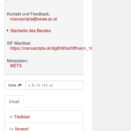
Kontakt und Feedback:
manuscripta@oeaw.ac.at
Startseite des Bandes
IIIF Manifest:
https://manuscripta.at/diglit/iiif/schiffmann_1895/manifest.json
Metadaten:
METS
Seite
Inhalt
1r
Titelblatt
1v
Vorwort