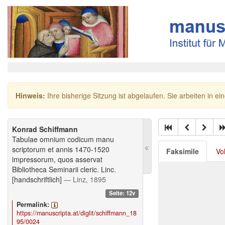
Hinweis:
Ihre bisherige Sitzung ist abgelaufen. Sie arbeiten in ei
Konrad Schiffmann
Tabulae omnium codicum manu
scriptorum et annis 1470-1520
Faksimile
Vo
impressorum, quos asservat
Bibliotheca Seminarii cleric. Linc.
[handschriftlich]
— Linz, 1895
Seite: 12v
Permalink:
https://manuscripta.at/diglit/schiffmann_18
95/0024