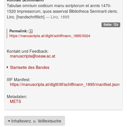
Tabulae omnium codicum manu scriptorum et annis 1470-
1520 impressorum, quos asservat Bibliotheca Seminarii cleric.
Linc. [handschriftlich]
— Linz, 1895
Seite: 12v
Permalink:
https://manuscripta.at/diglit/schiffmann_1895/0024
Kontakt und Feedback:
manuscripta@oeaw.ac.at
Startseite des Bandes
IIIF Manifest:
https://manuscripta.at/diglit/iiif/schiffmann_1895/manifest.json
Metadaten:
METS
Inhaltsverz. u. Volltextsuche