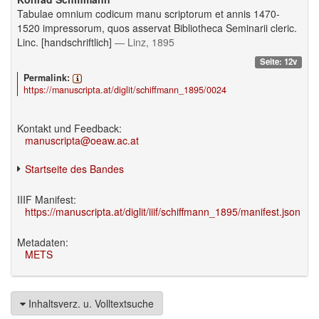
Tabulae omnium codicum manu scriptorum et annis 1470-
1520 impressorum, quos asservat Bibliotheca Seminarii cleric.
Linc. [handschriftlich]
— Linz, 1895
Seite: 12v
Permalink:
https://manuscripta.at/diglit/schiffmann_1895/0024
Kontakt und Feedback:
manuscripta@oeaw.ac.at
Startseite des Bandes
IIIF Manifest:
https://manuscripta.at/diglit/iiif/schiffmann_1895/manifest.json
Metadaten:
METS
Inhaltsverz. u. Volltextsuche