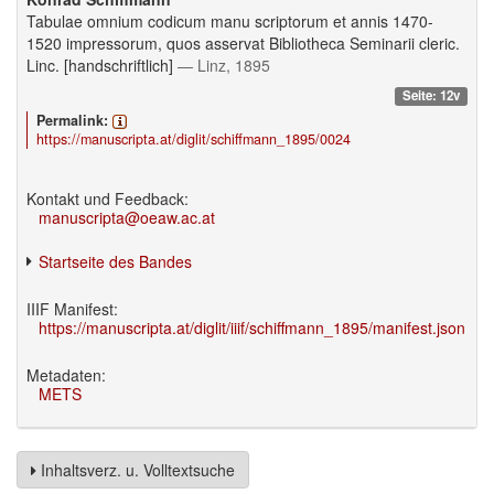
Tabulae omnium codicum manu scriptorum et annis 1470-
1520 impressorum, quos asservat Bibliotheca Seminarii cleric.
Linc. [handschriftlich]
— Linz, 1895
Seite: 12v
Permalink:
https://manuscripta.at/diglit/schiffmann_1895/0024
Kontakt und Feedback:
manuscripta@oeaw.ac.at
Startseite des Bandes
IIIF Manifest:
https://manuscripta.at/diglit/iiif/schiffmann_1895/manifest.json
Metadaten:
METS
Inhaltsverz. u. Volltextsuche