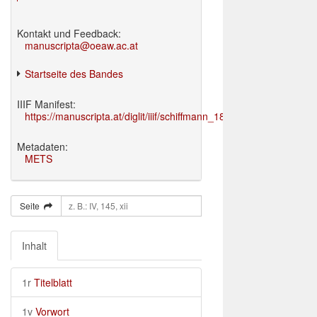
Kontakt und Feedback:
manuscripta@oeaw.ac.at
Startseite des Bandes
IIIF Manifest:
https://manuscripta.at/diglit/iiif/schiffmann_1895/manifest.json
Metadaten:
METS
Seite
Inhalt
1r
Titelblatt
1v
Vorwort