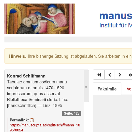
Hinweis:
Ihre bisherige Sitzung ist abgelaufen. Sie arbeiten in ei
Konrad Schiffmann
Tabulae omnium codicum manu
scriptorum et annis 1470-1520
Faksimile
Vo
impressorum, quos asservat
Bibliotheca Seminarii cleric. Linc.
[handschriftlich]
— Linz, 1895
Seite: 12v
Permalink:
https://manuscripta.at/diglit/schiffmann_18
95/0024