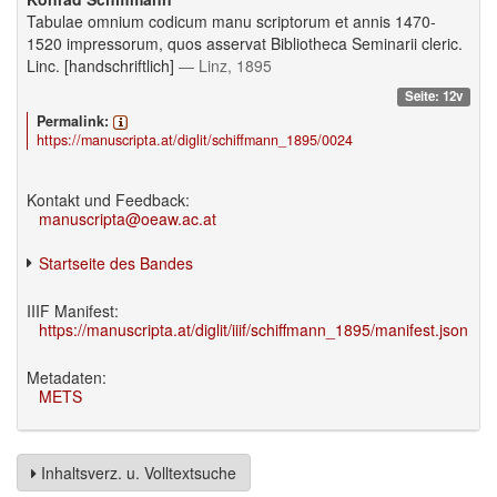
Tabulae omnium codicum manu scriptorum et annis 1470-
1520 impressorum, quos asservat Bibliotheca Seminarii cleric.
Linc. [handschriftlich]
— Linz, 1895
Seite: 12v
Permalink:
https://manuscripta.at/diglit/schiffmann_1895/0024
Kontakt und Feedback:
manuscripta@oeaw.ac.at
Startseite des Bandes
IIIF Manifest:
https://manuscripta.at/diglit/iiif/schiffmann_1895/manifest.json
Metadaten:
METS
Inhaltsverz. u. Volltextsuche