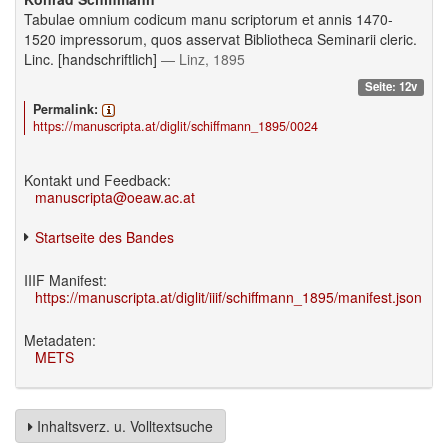
Tabulae omnium codicum manu scriptorum et annis 1470-
1520 impressorum, quos asservat Bibliotheca Seminarii cleric.
Linc. [handschriftlich]
— Linz, 1895
Seite: 12v
Permalink:
https://manuscripta.at/diglit/schiffmann_1895/0024
Kontakt und Feedback:
manuscripta@oeaw.ac.at
Startseite des Bandes
IIIF Manifest:
https://manuscripta.at/diglit/iiif/schiffmann_1895/manifest.json
Metadaten:
METS
Inhaltsverz. u. Volltextsuche