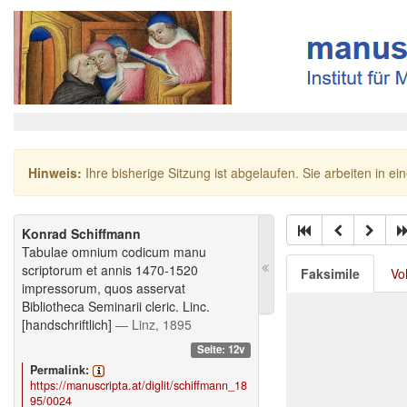
Hinweis:
Ihre bisherige Sitzung ist abgelaufen. Sie arbeiten in ei
Konrad Schiffmann
Tabulae omnium codicum manu
scriptorum et annis 1470-1520
Faksimile
Vo
impressorum, quos asservat
Bibliotheca Seminarii cleric. Linc.
[handschriftlich]
— Linz, 1895
Seite: 12v
Permalink:
https://manuscripta.at/diglit/schiffmann_18
95/0024