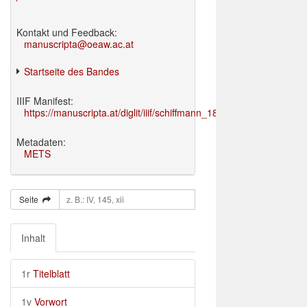
Kontakt und Feedback:
manuscripta@oeaw.ac.at
Startseite des Bandes
IIIF Manifest:
https://manuscripta.at/diglit/iiif/schiffmann_1895/manifest.json
Metadaten:
METS
Seite
Inhalt
1r
Titelblatt
1v
Vorwort