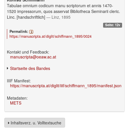
Tabulae omnium codicum manu scriptorum et annis 1470-
1520 impressorum, quos asservat Bibliotheca Seminarii cleric.
Linc. [handschriftlich]
— Linz, 1895
Seite: 12v
Permalink:
https://manuscripta.at/diglit/schiffmann_1895/0024
Kontakt und Feedback:
manuscripta@oeaw.ac.at
Startseite des Bandes
IIIF Manifest:
https://manuscripta.at/diglit/iiif/schiffmann_1895/manifest.json
Metadaten:
METS
Inhaltsverz. u. Volltextsuche