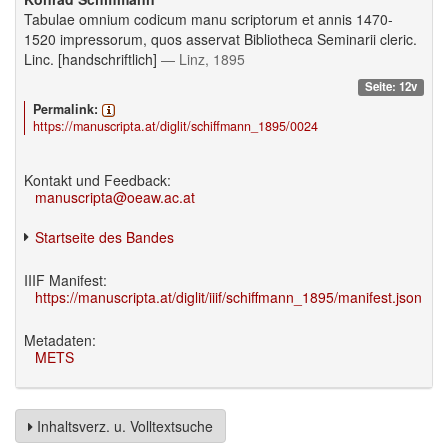
Tabulae omnium codicum manu scriptorum et annis 1470-
1520 impressorum, quos asservat Bibliotheca Seminarii cleric.
Linc. [handschriftlich]
— Linz, 1895
Seite: 12v
Permalink:
https://manuscripta.at/diglit/schiffmann_1895/0024
Kontakt und Feedback:
manuscripta@oeaw.ac.at
Startseite des Bandes
IIIF Manifest:
https://manuscripta.at/diglit/iiif/schiffmann_1895/manifest.json
Metadaten:
METS
Inhaltsverz. u. Volltextsuche