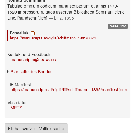
Tabulae omnium codicum manu scriptorum et annis 1470-
1520 impressorum, quos asservat Bibliotheca Seminarii cleric.
Linc. [handschriftlich]
— Linz, 1895
Seite: 12v
Permalink:
https://manuscripta.at/diglit/schiffmann_1895/0024
Kontakt und Feedback:
manuscripta@oeaw.ac.at
Startseite des Bandes
IIIF Manifest:
https://manuscripta.at/diglit/iiif/schiffmann_1895/manifest.json
Metadaten:
METS
Inhaltsverz. u. Volltextsuche