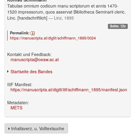
Tabulae omnium codicum manu scriptorum et annis 1470-
1520 impressorum, quos asservat Bibliotheca Seminarii cleric.
Linc. [handschriftlich]
— Linz, 1895
Seite: 12v
Permalink:
https://manuscripta.at/diglit/schiffmann_1895/0024
Kontakt und Feedback:
manuscripta@oeaw.ac.at
Startseite des Bandes
IIIF Manifest:
https://manuscripta.at/diglit/iiif/schiffmann_1895/manifest.json
Metadaten:
METS
Inhaltsverz. u. Volltextsuche