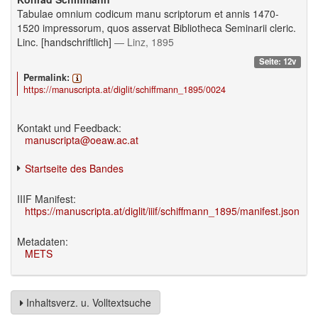
Tabulae omnium codicum manu scriptorum et annis 1470-
1520 impressorum, quos asservat Bibliotheca Seminarii cleric.
Linc. [handschriftlich]
— Linz, 1895
Seite: 12v
Permalink:
https://manuscripta.at/diglit/schiffmann_1895/0024
Kontakt und Feedback:
manuscripta@oeaw.ac.at
Startseite des Bandes
IIIF Manifest:
https://manuscripta.at/diglit/iiif/schiffmann_1895/manifest.json
Metadaten:
METS
Inhaltsverz. u. Volltextsuche