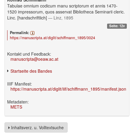
Tabulae omnium codicum manu scriptorum et annis 1470-
1520 impressorum, quos asservat Bibliotheca Seminarii cleric.
Linc. [handschriftlich]
— Linz, 1895
Seite: 12v
Permalink:
https://manuscripta.at/diglit/schiffmann_1895/0024
Kontakt und Feedback:
manuscripta@oeaw.ac.at
Startseite des Bandes
IIIF Manifest:
https://manuscripta.at/diglit/iiif/schiffmann_1895/manifest.json
Metadaten:
METS
Inhaltsverz. u. Volltextsuche