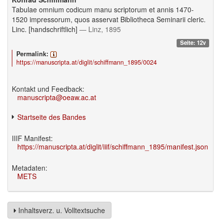
Tabulae omnium codicum manu scriptorum et annis 1470-
1520 impressorum, quos asservat Bibliotheca Seminarii cleric.
Linc. [handschriftlich]
— Linz, 1895
Seite: 12v
Permalink:
https://manuscripta.at/diglit/schiffmann_1895/0024
Kontakt und Feedback:
manuscripta@oeaw.ac.at
Startseite des Bandes
IIIF Manifest:
https://manuscripta.at/diglit/iiif/schiffmann_1895/manifest.json
Metadaten:
METS
Inhaltsverz. u. Volltextsuche