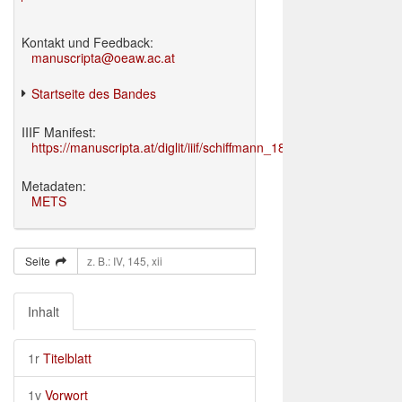
Kontakt und Feedback:
manuscripta@oeaw.ac.at
Startseite des Bandes
IIIF Manifest:
https://manuscripta.at/diglit/iiif/schiffmann_1895/manifest.json
Metadaten:
METS
Seite
Inhalt
1r
Titelblatt
1v
Vorwort