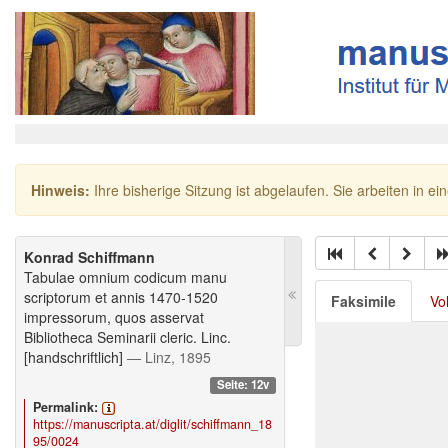
Hinweis:
Ihre bisherige Sitzung ist abgelaufen. Sie arbeiten in ei
Konrad Schiffmann
Tabulae omnium codicum manu
scriptorum et annis 1470-1520
Faksimile
Vo
impressorum, quos asservat
Bibliotheca Seminarii cleric. Linc.
[handschriftlich]
— Linz, 1895
Seite: 12v
Permalink:
https://manuscripta.at/diglit/schiffmann_18
95/0024