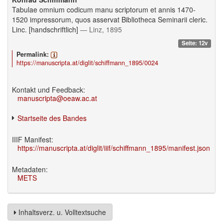
Tabulae omnium codicum manu scriptorum et annis 1470-
1520 impressorum, quos asservat Bibliotheca Seminarii cleric.
Linc. [handschriftlich]
— Linz, 1895
Seite: 12v
Permalink:
https://manuscripta.at/diglit/schiffmann_1895/0024
Kontakt und Feedback:
manuscripta@oeaw.ac.at
Startseite des Bandes
IIIF Manifest:
https://manuscripta.at/diglit/iiif/schiffmann_1895/manifest.json
Metadaten:
METS
Inhaltsverz. u. Volltextsuche