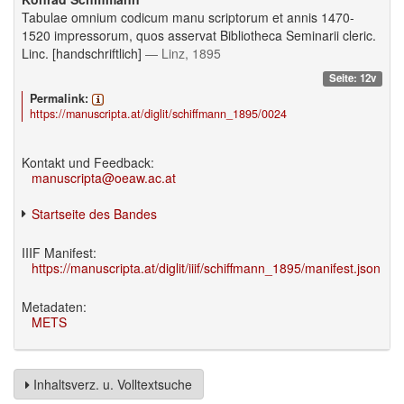
Tabulae omnium codicum manu scriptorum et annis 1470-
1520 impressorum, quos asservat Bibliotheca Seminarii cleric.
Linc. [handschriftlich]
— Linz, 1895
Seite: 12v
Permalink:
https://manuscripta.at/diglit/schiffmann_1895/0024
Kontakt und Feedback:
manuscripta@oeaw.ac.at
Startseite des Bandes
IIIF Manifest:
https://manuscripta.at/diglit/iiif/schiffmann_1895/manifest.json
Metadaten:
METS
Inhaltsverz. u. Volltextsuche