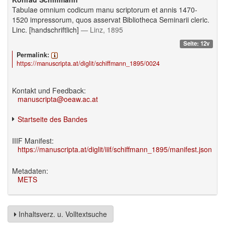
Tabulae omnium codicum manu scriptorum et annis 1470-
1520 impressorum, quos asservat Bibliotheca Seminarii cleric.
Linc. [handschriftlich]
— Linz, 1895
Seite: 12v
Permalink:
https://manuscripta.at/diglit/schiffmann_1895/0024
Kontakt und Feedback:
manuscripta@oeaw.ac.at
Startseite des Bandes
IIIF Manifest:
https://manuscripta.at/diglit/iiif/schiffmann_1895/manifest.json
Metadaten:
METS
Inhaltsverz. u. Volltextsuche