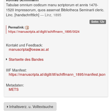
Tabulae omnium codicum manu scriptorum et annis 1470-
1520 impressorum, quos asservat Bibliotheca Seminarii cleric.
Linc. [handschriftlich]
— Linz, 1895
Seite: 12v
Permalink:
https://manuscripta.at/diglit/schiffmann_1895/0024
Kontakt und Feedback:
manuscripta@oeaw.ac.at
Startseite des Bandes
IIIF Manifest:
https://manuscripta.at/diglit/iiif/schiffmann_1895/manifest.json
Metadaten:
METS
Inhaltsverz. u. Volltextsuche