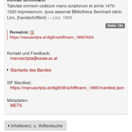
Tabulae omnium codicum manu scriptorum et annis 1470-
1520 impressorum, quos asservat Bibliotheca Seminarii cleric.
Linc. [handschriftlich]
— Linz, 1895
Seite: 12v
Permalink:
https://manuscripta.at/diglit/schiffmann_1895/0024
Kontakt und Feedback:
manuscripta@oeaw.ac.at
Startseite des Bandes
IIIF Manifest:
https://manuscripta.at/diglit/iiif/schiffmann_1895/manifest.json
Metadaten:
METS
Inhaltsverz. u. Volltextsuche