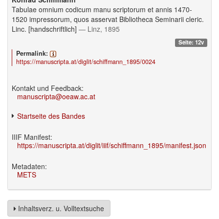
Tabulae omnium codicum manu scriptorum et annis 1470-
1520 impressorum, quos asservat Bibliotheca Seminarii cleric.
Linc. [handschriftlich]
— Linz, 1895
Seite: 12v
Permalink:
https://manuscripta.at/diglit/schiffmann_1895/0024
Kontakt und Feedback:
manuscripta@oeaw.ac.at
Startseite des Bandes
IIIF Manifest:
https://manuscripta.at/diglit/iiif/schiffmann_1895/manifest.json
Metadaten:
METS
Inhaltsverz. u. Volltextsuche