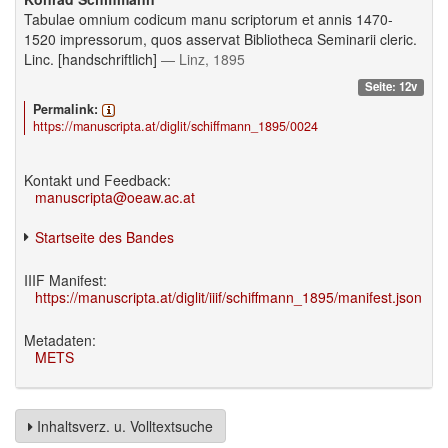
Tabulae omnium codicum manu scriptorum et annis 1470-
1520 impressorum, quos asservat Bibliotheca Seminarii cleric.
Linc. [handschriftlich]
— Linz, 1895
Seite: 12v
Permalink:
https://manuscripta.at/diglit/schiffmann_1895/0024
Kontakt und Feedback:
manuscripta@oeaw.ac.at
Startseite des Bandes
IIIF Manifest:
https://manuscripta.at/diglit/iiif/schiffmann_1895/manifest.json
Metadaten:
METS
Inhaltsverz. u. Volltextsuche