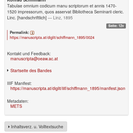
Tabulae omnium codicum manu scriptorum et annis 1470-
1520 impressorum, quos asservat Bibliotheca Seminarii cleric.
Linc. [handschriftlich]
— Linz, 1895
Seite: 12v
Permalink:
https://manuscripta.at/diglit/schiffmann_1895/0024
Kontakt und Feedback:
manuscripta@oeaw.ac.at
Startseite des Bandes
IIIF Manifest:
https://manuscripta.at/diglit/iiif/schiffmann_1895/manifest.json
Metadaten:
METS
Inhaltsverz. u. Volltextsuche