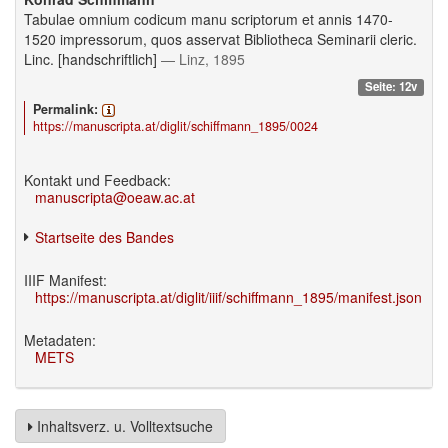
Tabulae omnium codicum manu scriptorum et annis 1470-
1520 impressorum, quos asservat Bibliotheca Seminarii cleric.
Linc. [handschriftlich]
— Linz, 1895
Seite: 12v
Permalink:
https://manuscripta.at/diglit/schiffmann_1895/0024
Kontakt und Feedback:
manuscripta@oeaw.ac.at
Startseite des Bandes
IIIF Manifest:
https://manuscripta.at/diglit/iiif/schiffmann_1895/manifest.json
Metadaten:
METS
Inhaltsverz. u. Volltextsuche