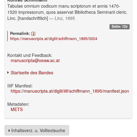
Tabulae omnium codicum manu scriptorum et annis 1470-
1520 impressorum, quos asservat Bibliotheca Seminarii cleric.
Linc. [handschriftlich]
— Linz, 1895
Seite: 12v
Permalink:
https://manuscripta.at/diglit/schiffmann_1895/0024
Kontakt und Feedback:
manuscripta@oeaw.ac.at
Startseite des Bandes
IIIF Manifest:
https://manuscripta.at/diglit/iiif/schiffmann_1895/manifest.json
Metadaten:
METS
Inhaltsverz. u. Volltextsuche