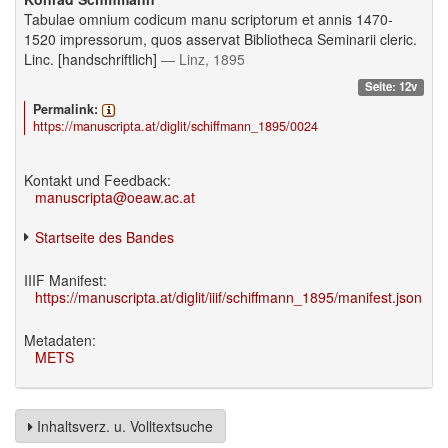
Tabulae omnium codicum manu scriptorum et annis 1470-
1520 impressorum, quos asservat Bibliotheca Seminarii cleric.
Linc. [handschriftlich]
— Linz, 1895
Seite: 12v
Permalink:
https://manuscripta.at/diglit/schiffmann_1895/0024
Kontakt und Feedback:
manuscripta@oeaw.ac.at
Startseite des Bandes
IIIF Manifest:
https://manuscripta.at/diglit/iiif/schiffmann_1895/manifest.json
Metadaten:
METS
Inhaltsverz. u. Volltextsuche