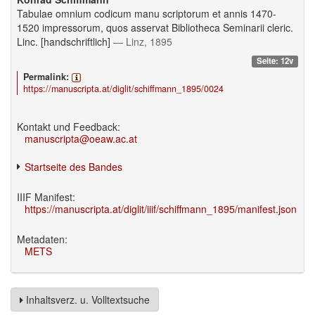
Tabulae omnium codicum manu scriptorum et annis 1470-
1520 impressorum, quos asservat Bibliotheca Seminarii cleric.
Linc. [handschriftlich]
— Linz, 1895
Seite: 12v
Permalink:
https://manuscripta.at/diglit/schiffmann_1895/0024
Kontakt und Feedback:
manuscripta@oeaw.ac.at
Startseite des Bandes
IIIF Manifest:
https://manuscripta.at/diglit/iiif/schiffmann_1895/manifest.json
Metadaten:
METS
Inhaltsverz. u. Volltextsuche