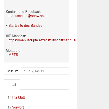
Kontakt und Feedback:
manuscripta@oeaw.ac.at
Startseite des Bandes
IIIF Manifest:
https://manuscripta.at/diglit/iiif/schiffmann_1895/manifest.json
Metadaten:
METS
Seite
Inhalt
1r
Titelblatt
1v
Vorwort