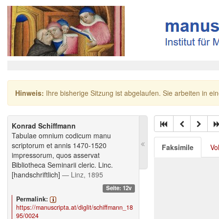
Hinweis:
Ihre bisherige Sitzung ist abgelaufen. Sie arbeiten in ei
Konrad Schiffmann
Tabulae omnium codicum manu
scriptorum et annis 1470-1520
Faksimile
Vo
impressorum, quos asservat
Bibliotheca Seminarii cleric. Linc.
[handschriftlich]
— Linz, 1895
Seite: 12v
Permalink:
https://manuscripta.at/diglit/schiffmann_18
95/0024