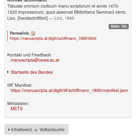
Tabulae omnium codicum manu scriptorum et annis 1470-
1520 impressorum, quos asservat Bibliotheca Seminarii cleric.
Linc. [handschriftlich]
— Linz, 1895
Seite: 12v
Permalink:
https://manuscripta.at/diglit/schiffmann_1895/0024
Kontakt und Feedback:
manuscripta@oeaw.ac.at
Startseite des Bandes
IIIF Manifest:
https://manuscripta.at/diglit/iiif/schiffmann_1895/manifest.json
Metadaten:
METS
Inhaltsverz. u. Volltextsuche