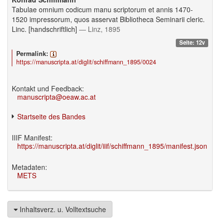
Tabulae omnium codicum manu scriptorum et annis 1470-
1520 impressorum, quos asservat Bibliotheca Seminarii cleric.
Linc. [handschriftlich]
— Linz, 1895
Seite: 12v
Permalink:
https://manuscripta.at/diglit/schiffmann_1895/0024
Kontakt und Feedback:
manuscripta@oeaw.ac.at
Startseite des Bandes
IIIF Manifest:
https://manuscripta.at/diglit/iiif/schiffmann_1895/manifest.json
Metadaten:
METS
Inhaltsverz. u. Volltextsuche