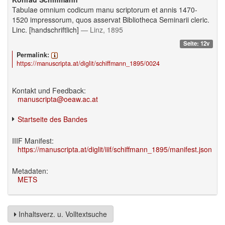
Tabulae omnium codicum manu scriptorum et annis 1470-
1520 impressorum, quos asservat Bibliotheca Seminarii cleric.
Linc. [handschriftlich]
— Linz, 1895
Seite: 12v
Permalink:
https://manuscripta.at/diglit/schiffmann_1895/0024
Kontakt und Feedback:
manuscripta@oeaw.ac.at
Startseite des Bandes
IIIF Manifest:
https://manuscripta.at/diglit/iiif/schiffmann_1895/manifest.json
Metadaten:
METS
Inhaltsverz. u. Volltextsuche