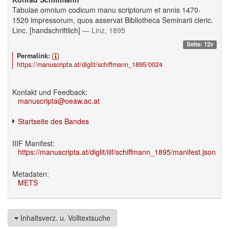
Tabulae omnium codicum manu scriptorum et annis 1470-
1520 impressorum, quos asservat Bibliotheca Seminarii cleric.
Linc. [handschriftlich]
— Linz, 1895
Seite: 12v
Permalink:
https://manuscripta.at/diglit/schiffmann_1895/0024
Kontakt und Feedback:
manuscripta@oeaw.ac.at
Startseite des Bandes
IIIF Manifest:
https://manuscripta.at/diglit/iiif/schiffmann_1895/manifest.json
Metadaten:
METS
Inhaltsverz. u. Volltextsuche