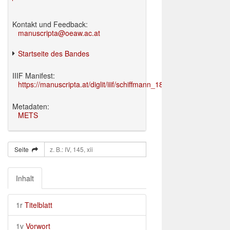
Kontakt und Feedback:
manuscripta@oeaw.ac.at
Startseite des Bandes
IIIF Manifest:
https://manuscripta.at/diglit/iiif/schiffmann_1895/manifest.json
Metadaten:
METS
Seite
Inhalt
1r
Titelblatt
1v
Vorwort