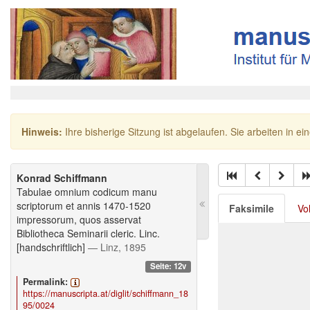
Hinweis:
Ihre bisherige Sitzung ist abgelaufen. Sie arbeiten in ei
Konrad Schiffmann
Tabulae omnium codicum manu
scriptorum et annis 1470-1520
Faksimile
Vo
impressorum, quos asservat
Bibliotheca Seminarii cleric. Linc.
[handschriftlich]
— Linz, 1895
Seite: 12v
Permalink:
https://manuscripta.at/diglit/schiffmann_18
95/0024