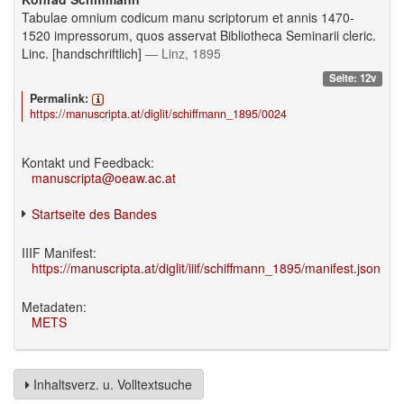
Tabulae omnium codicum manu scriptorum et annis 1470-
1520 impressorum, quos asservat Bibliotheca Seminarii cleric.
Linc. [handschriftlich]
— Linz, 1895
Seite: 12v
Permalink:
https://manuscripta.at/diglit/schiffmann_1895/0024
Kontakt und Feedback:
manuscripta@oeaw.ac.at
Startseite des Bandes
IIIF Manifest:
https://manuscripta.at/diglit/iiif/schiffmann_1895/manifest.json
Metadaten:
METS
Inhaltsverz. u. Volltextsuche