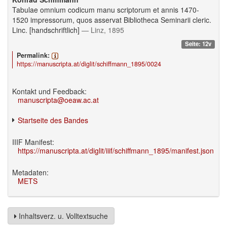
Tabulae omnium codicum manu scriptorum et annis 1470-
1520 impressorum, quos asservat Bibliotheca Seminarii cleric.
Linc. [handschriftlich]
— Linz, 1895
Seite: 12v
Permalink:
https://manuscripta.at/diglit/schiffmann_1895/0024
Kontakt und Feedback:
manuscripta@oeaw.ac.at
Startseite des Bandes
IIIF Manifest:
https://manuscripta.at/diglit/iiif/schiffmann_1895/manifest.json
Metadaten:
METS
Inhaltsverz. u. Volltextsuche