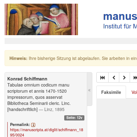
Hinweis:
Ihre bisherige Sitzung ist abgelaufen. Sie arbeiten in ei
Konrad Schiffmann
Tabulae omnium codicum manu
scriptorum et annis 1470-1520
Faksimile
Vo
impressorum, quos asservat
Bibliotheca Seminarii cleric. Linc.
[handschriftlich]
— Linz, 1895
Seite: 12v
Permalink:
https://manuscripta.at/diglit/schiffmann_18
95/0024