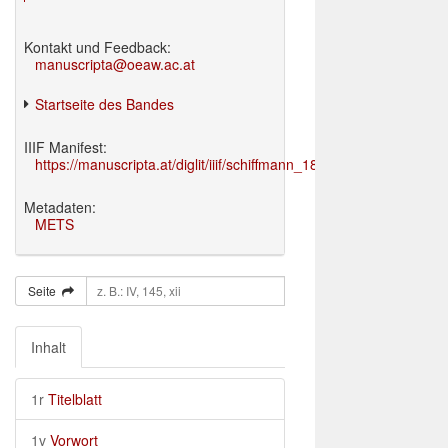
Kontakt und Feedback:
manuscripta@oeaw.ac.at
Startseite des Bandes
IIIF Manifest:
https://manuscripta.at/diglit/iiif/schiffmann_1895/manifest.json
Metadaten:
METS
Seite
Inhalt
1r
Titelblatt
1v
Vorwort